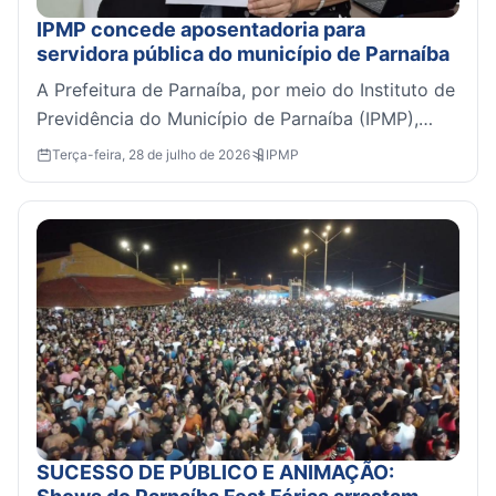
IPMP concede aposentadoria para
servidora pública do município de Parnaíba
A Prefeitura de Parnaíba, por meio do Instituto de
Previdência do Município de Parnaíba (IPMP),
realizou mais uma solenidade de concessão de
Terça-feira, 28 de julho de 2026
IPMP
aposentad...
SUCESSO DE PÚBLICO E ANIMAÇÃO: