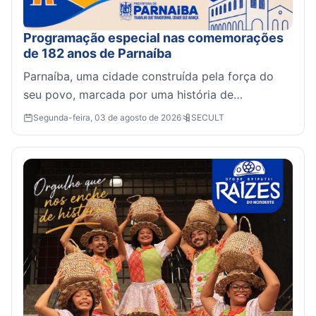
Programação especial nas comemorações
de 182 anos de Parnaíba
Parnaíba, uma cidade construída pela força do
seu povo, marcada por uma história de
conquistas, tradições e desenvolvimento, se
Segunda-feira, 03 de agosto de 2026
SECULT
prepara para viver mai...