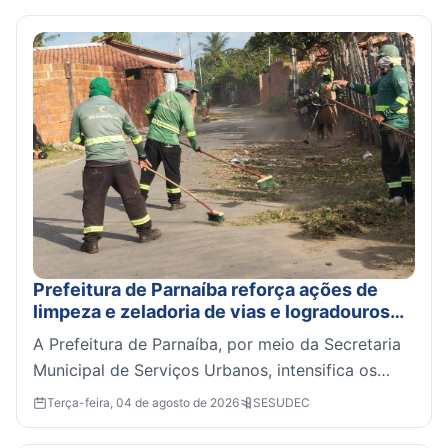
Prefeitura de Parnaíba reforça ações de
limpeza e zeladoria de vias e logradouros
públicos no município
A Prefeitura de Parnaíba, por meio da Secretaria
Municipal de Serviços Urbanos, intensifica os
trabalhos de limpeza pública e zeladoria em
Terça-feira, 04 de agosto de 2026
SESUDEC
diversos po...