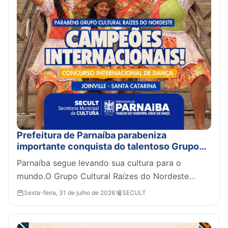
Prefeitura de Parnaíba parabeniza
importante conquista do talentoso Grupo
Cultural Raízes do Nordeste
Parnaíba segue levando sua cultura para o
mundo.O Grupo Cultural Raízes do Nordeste
conquistou o título de Campeão Internacional no
Sexta-feira, 31 de julho de 2026
SECULT
Concurso Internaci...