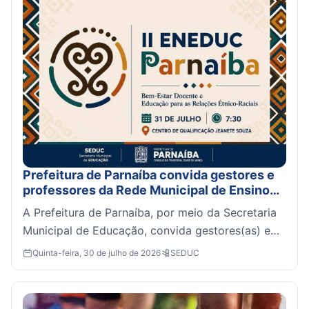
Prefeitura de Parnaíba convida gestores e
professores da Rede Municipal de Ensino
para o II ENEDUC Parnaíba – Encontro de
A Prefeitura de Parnaíba, por meio da Secretaria
Educação 2026.2.
Municipal de Educação, convida gestores(as) e
professores(as) da rede municipal para
Quinta-feira, 30 de julho de 2026
SEDUC
participarem do ...