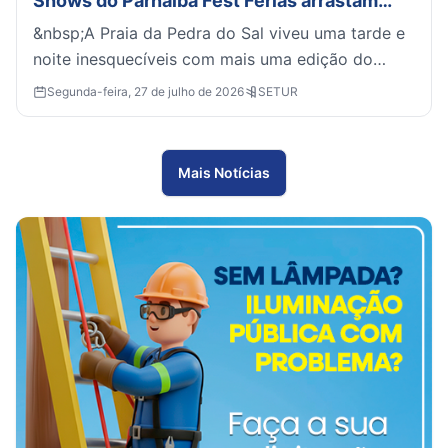
Shows do Parnaíba Fest Férias arrastam
multidão e lotam a paradisíaca Pedra do Sal
&nbsp;A Praia da Pedra do Sal viveu uma tarde e
noite inesquecíveis com mais uma edição do
Parnaíba Fest Férias 2026. O público marcou
Segunda-feira, 27 de julho de 2026
SETUR
presença, canto...
Mais Notícias