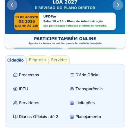
Terça-feira, 04 de agosto de 2026
Empresa
Servidor
Cidadão
Prefeitura de Parnaíba convida população para
Audiência Pública da LOA 2027 e Revisão do
Processos
Diário Oficial
Plano Diretor
IPTU
Transparência
Servidores
Licitações
Diários Oficiais até 2025
Planejamento