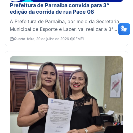
Prefeitura de Parnaíba convida para 3ª
edição da corrida de rua Pace 08
A Prefeitura de Parnaíba, por meio da Secretaria
Municipal de Esporte e Lazer, vai realizar a 3ª
edição da corrida de rua Pace 08, no dia 01 de
Quarta-feira, 29 de julho de 2026
SEMEL
agosto...