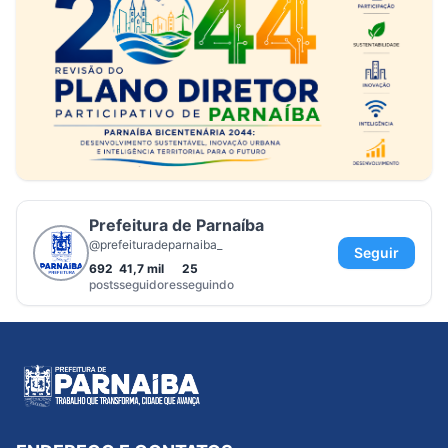
Prefeitura de Parnaíba
@prefeituradeparnaiba_
Seguir
692
41,7 mil
25
posts
seguidores
seguindo